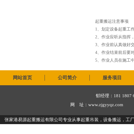
起重搬运注意事项
1、划定设备起重工作
2、作业应听从指挥，
3、作业前认真做好交
4、作业结束前后要对
5、作业人员在施工中
网站首页
公司简介
服务项目
郁经理：181 1807 6
网 址：www.zjgyyqz.com
张家港易源起重搬运有限公司专业从事起重吊装，设备搬运，工