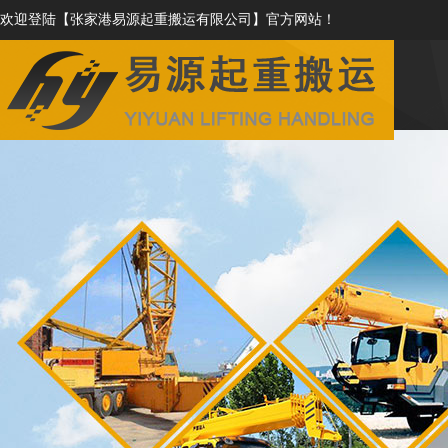
欢迎登陆【张家港易源起重搬运有限公司】官方网站！