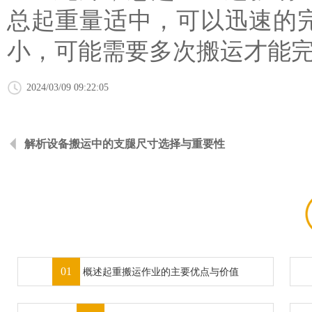
总起重量适中，可以迅速的
小，可能需要多次搬运才能
2024/03/09 09:22:05
解析设备搬运中的支腿尺寸选择与重要性
01
概述起重搬运作业的主要优点与价值