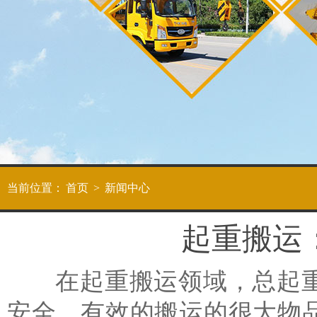
当前位置：
首页
>
新闻中心
起重搬运
在起重搬运领域，总起重
安全、有效的搬运的很大物